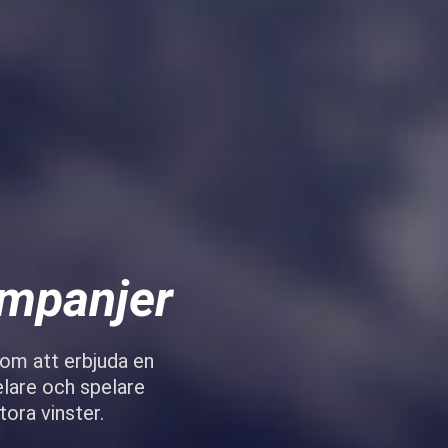
ampanjer
nom att erbjuda en
elare och spelare
ora vinster.