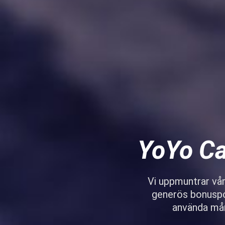
YoYo Ca
Vi uppmuntrar vår
generös bonuspol
använda mån