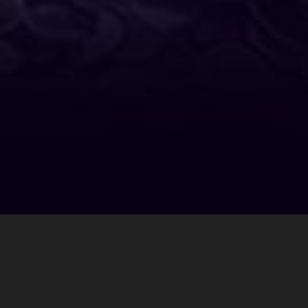
Vad är en kasinobonus?
Detta är en trevlig belöning för att uppfylla vissa villkor. I 
prova fler spel och göra fler satsningar, och därmed få fler m
insättning via särskilda bankmetoder (en exklusiv bonus