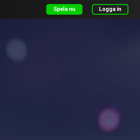
Spela nu
Logga in